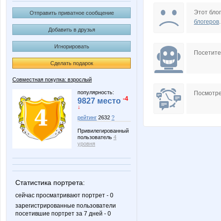
Nutka
Rovich
Этот блог
Отправить приватное сообщение
блогеров
.
Добавить в друзья
Игнорировать
blandina
dayana
Посетит
Сделать подарок
Совместная покупка: взрослый
Алмазик)
Б@бушк
популярность:
Посмотре
-4
9827 место
↓
рейтинг
2632
?
Привилегированный
пользователь
4
уровня
Статистика портрета:
сейчас просматривают портрет - 0
зарегистрированные пользователи
посетившие портрет за 7 дней - 0