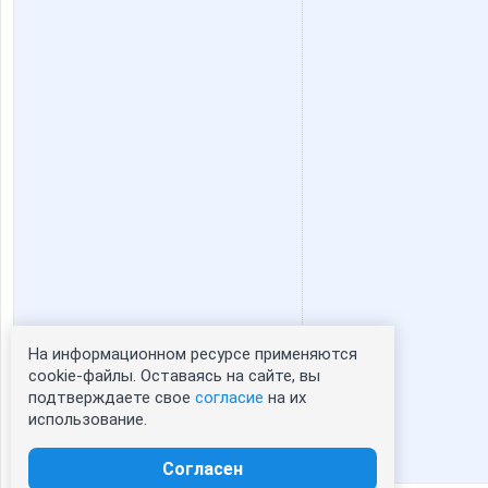
На информационном ресурсе применяются
Статистика портрета:
cookie-файлы. Оставаясь на сайте, вы
подтверждаете свое
согласие
на их
сейчас просматривают портрет - 0
использование.
зарегистрированные пользователи
посетившие портрет за 7 дней - 0
Согласен