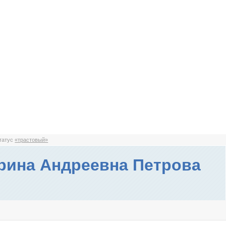
статус
«трастовый»
рина Андреевна Петрова