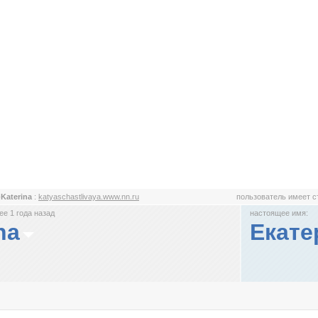
-Katerina
:
katyaschastlivaya.www.nn.ru
пользователь имеет 
е 1 года назад
настоящее имя:
na
Екате