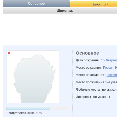
Основное
Блог
( 0 )
Шпионаж
Основное
Дата рождения :
15 Февра
Место рождения :
Россия
,
Н
Место нахождения :
Россия
Место проживания : не ука
Любимые места : не указа
Интересы : не указаны
Портрет заполнен на 70 %