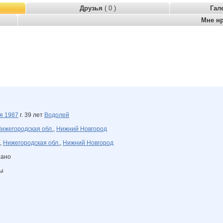
Друзья
( 0 )
Гал
Мне н
ля
1987
г. 39 лет
Водолей
ижегородская обл.
,
Нижний Новгород
,
Нижегородская обл.
,
Нижний Новгород
зано
ны