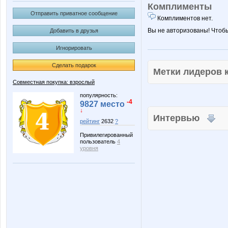
Комплименты
Отправить приватное сообщение
Комплиментов нет.
Вы не авторизованы! Чтоб
Добавить в друзья
Игнорировать
Сделать подарок
Метки лидеров
Совместная покупка: взрослый
популярность:
-4
9827 место
↓
Интервью
рейтинг
2632
?
Привилегированный
пользователь
4
уровня